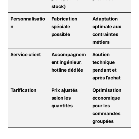
stock)
Personnalisatio
Fabrication
Adaptation
n
spéciale
optimale aux
possible
contraintes
métiers
Service client
Accompagnem
Soutien
ent ingénieur,
technique
hotline dédiée
pendant et
après l’achat
Tarification
Prix ajustés
Optimisation
selon les
économique
quantités
pour les
commandes
groupées