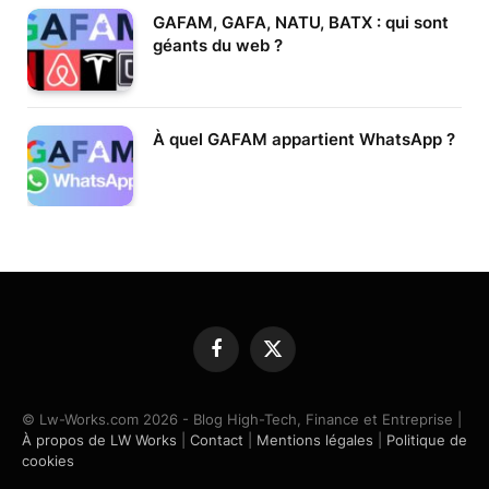
GAFAM, GAFA, NATU, BATX : qui sont
géants du web ?
À quel GAFAM appartient WhatsApp ?
Facebook
X
(Twitter)
© Lw-Works.com 2026 - Blog High-Tech, Finance et Entreprise |
À propos de LW Works
|
Contact
|
Mentions légales
|
Politique de
cookies